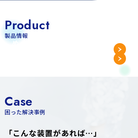
Product
製品情報
めっき 、表面処理装置、
化学等の実験機器・
電解処理
実験装置
Case
困った解決事例
「こんな装置があれば…」