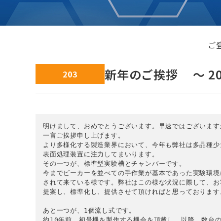
ご
新年のご挨拶 ～ 2
203
明けまして、おめでとうございます。早速ではございますが
一言ご挨拶申し上げます。

より多様化する製造業界において、今年も弊社は多品種少
表面処理装置に注力してまいります。

その一つが、標準型実験槽とチャンバーです。

今までビーカーを並べての手作業が基本であった実験環境
されて来ている様です。弊社はこの様な状況に際して、お
提案し、標準化し、提供させて頂ければと思っております。
あと一つが、1個流し式です。

約10年前、初号機を製作する機会を頂戴し、以降、数台の