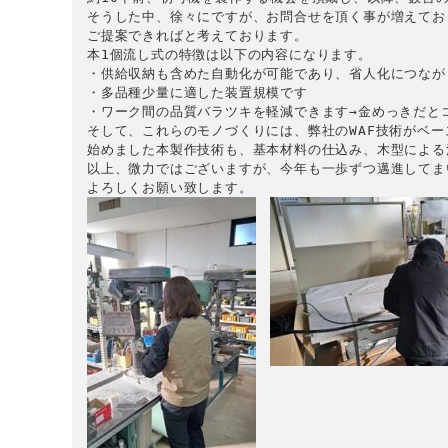
そうした中、徐々にですが、お問合せを頂く事が増えてお
ご提案できればと考えております。

本1個流し式の特徴は以下の内容になります。

・供給収納も含めた自動化が可能であり、省人化につながり
・多品種少量に適した装置規模です

・ワーク間の品質バラツキを軽減できます→金めっきだとコ
そして、これらのモノづくりには、弊社のWAF技術がベー
始めました本製作技術も、基本材料の仕込み、木型による
以上、微力ではございますが、今年も一歩ずつ邁進してま