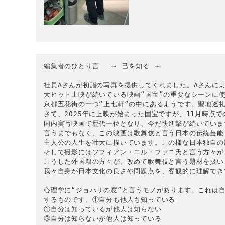
編集者のひとり言
～
 己を知る 
～
社員Aさんが初詣の写真を提供してくれました。Aさんによ
大ヒット上映が続いている映画“国宝”の重要なシーンに使
京都五花街の一つ“上七軒”の中にあるようです。聖地巡礼
さて、2025年に上映が始まった国宝ですが、11月時点での
国内実写映画で歴代一位となり、今だ快進撃が続いています
言うまでもなく、この映画は歌舞伎と言う日本の伝統芸能
主人公の人生を壮大に描いています。この様な日本独自の
そして撮影にはソフィアン・エル・ファニ氏と言う方々が
こうした外国籍の方々が、改めて歌舞伎と言う題材を扱い
我々自身が日本文化の良さや問題点を、客観的に理解でき
心理学に“ジョハリの窓”と言うモノがあります。これは自
するものです。①自分も他人も知っている

①自分は知っているが他人は知らない

③自分は知らないが他人は知っている
